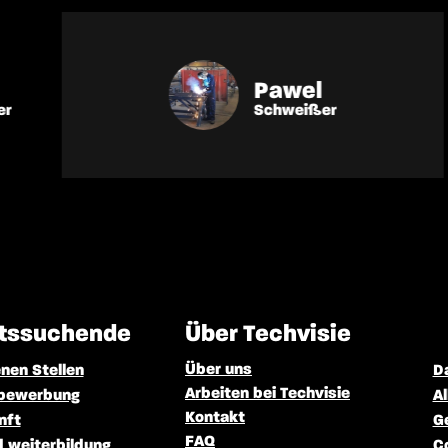
Pawel
Schweißer
itssuchende
Über Techvisie
Über uns
enen Stellen
D
Arbeiten bei Techvisie
ivbewerbung
A
Kontakt
nft
G
FAQ
d weiterbildung
C