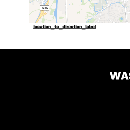
location_to_direction_label
WA