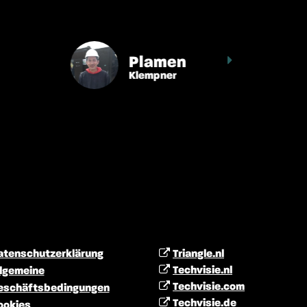
Plamen
Klempner
atenschutzerklärung
Triangle.nl
Techvisie.nl
llgemeine
Techvisie.com
eschäftsbedingungen
Techvisie.de
ookies