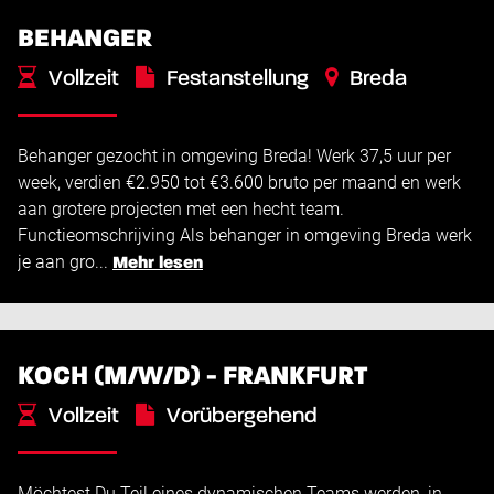
BEHANGER
Vollzeit
Festanstellung
Breda
€
€
2.950 -
3.600
Behanger gezocht in omgeving Breda! Werk 37,5 uur per
week, verdien €2.950 tot €3.600 bruto per maand en werk
aan grotere projecten met een hecht team.
Functieomschrijving Als behanger in omgeving Breda werk
je aan gro...
Mehr lesen
KOCH (M/W/D) - FRANKFURT
Vollzeit
Vorübergehend
Frankfurt am Main
Möchtest Du Teil eines dynamischen Teams werden, in