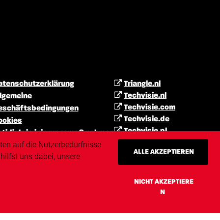
atenschutzerklärung
Triangle.nl
Techvisie.nl
llgemeine
Techvisie.com
eschäftsbedingungen
Techvisie.de
ookies
Techvisie.pl
ntidiskriminierungsmaßnahmen
Techvisie.hu
ten auf die Nutzerbedürfnisse
aftungsausschluss
ALLE AKZEPTIEREN
Techvisie.ro
ilfst uns dabei, unsere
mpressum
itemap
NICHT AKZEPTIERE
N