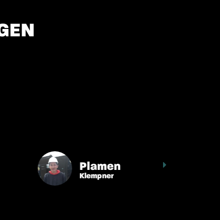
GEN
Plamen
Klempner