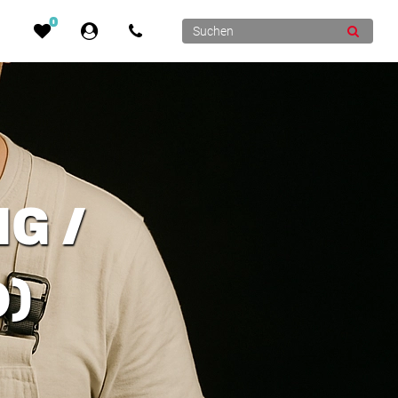
0
G /
)