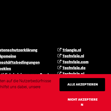
atenschutzerklärung
Triangle.nl
Techvisie.nl
llgemeine
Techvisie.com
eschäftsbedingungen
Techvisie.de
ookies
Techvisie.pl
ntidiskriminierungsmaßnahmen
Techvisie.hu
ten auf die Nutzerbedürfnisse
aftungsausschluss
ALLE AKZEPTIEREN
Techvisie.ro
ilfst uns dabei, unsere
mpressum
itemap
NICHT AKZEPTIERE
N