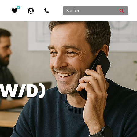
0
/W/D)