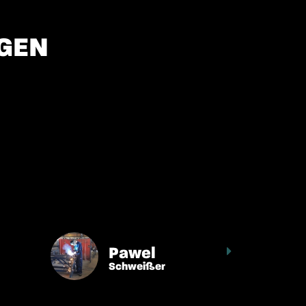
GEN
Wichtigste für mich ist, dass ich meinen Lohn am
reinbarten Tag ausgezahlt bekomme. Das ist bei
Techvisie immer der Fall.
Pawel
Schweißer